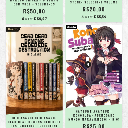
MAKOTO SHINKAI: O TEMPO
STONE- SELECIONE VOLUME
COM VOCE - VOLUME-03
R$20,00
R$50,00
4
X DE
R$5,54
6
X DE
R$9,47
NATSUME AKATSUKI:
KONOSUBA- ABENCOADO
INIO ASANO: INIO ASANO-
MUNDO MARAVILHOSO! - N 01
DEAD DEAD DEMONS DEDEDEDE
R$25,00
DESTRUCTION - SELECIONE