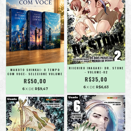
RIICHIRO INAGAKI: DR. STONE
MAKOTO SHINKAI: O TEMPO
- VOLUME-02
COM VOCE- SELECIONE VOLUME
R$35,00
R$50,00
6
X DE
R$6,63
6
X DE
R$9,47