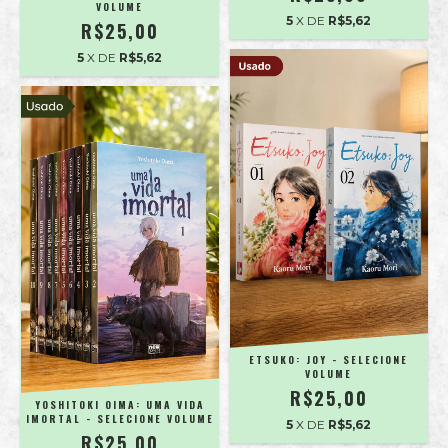
VOLUME
5
X DE
R$5,62
R$25,00
5
X DE
R$5,62
ETSUKO: JOY - SELECIONE
VOLUME
R$25,00
YOSHITOKI OIMA: UMA VIDA
IMORTAL - SELECIONE VOLUME
5
X DE
R$5,62
R$25,00