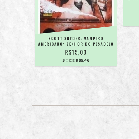
M ANIMAL -
SCOTT SNYDER: VAMPIRO
SELVAGEM
AMERICANO: SENHOR DO PESADELO
R$15,00
2
3
X DE
R$5,46