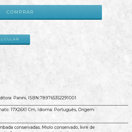
ALTERAR CEP
ALCULAR
ditora: Panini, ISBN:789765352291001
_______________________________________________________________
mato: 17X26X1 Cm, Idioma: Português, Origem:
_______________________________________________________________
lombada conservadas. Miolo conservado, livre de