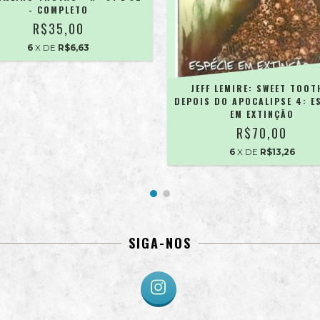
- COMPLETO
R$35,00
6
X DE
R$6,63
JEFF LEMIRE: SWEET TOOT
DEPOIS DO APOCALIPSE 4: E
EM EXTINÇÃO
R$70,00
6
X DE
R$13,26
SIGA-NOS