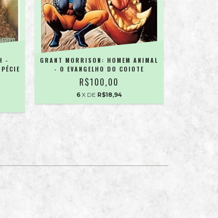
H -
GRANT MORRISON: HOMEM ANIMAL
BILL W
SPÉCIE
- O EVANGELHO DO COIOTE
FÁBULAS
R$100,00
6
X DE
R$18,94