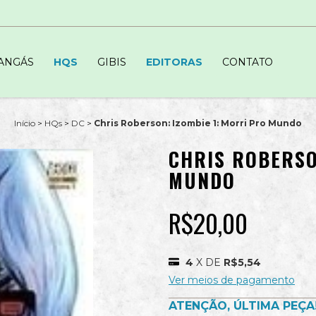
ANGÁS
HQS
GIBIS
EDITORAS
CONTATO
Início
>
HQs
>
DC
>
Chris Roberson: Izombie 1: Morri Pro Mundo
CHRIS ROBERSO
MUNDO
R$20,00
4
X DE
R$5,54
Ver meios de pagamento
ATENÇÃO, ÚLTIMA PEÇA