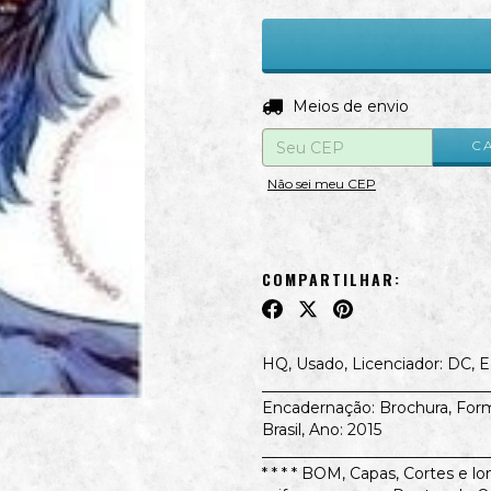
Entregas para o CEP:
Meios de envio
C
Não sei meu CEP
COMPARTILHAR:
HQ, Usado, Licenciador: DC, E
_____________________________
Encadernação: Brochura, For
Brasil, Ano: 2015
_____________________________
* * * * BOM, Capas, Cortes e 