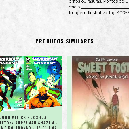
grifos ou rasuras. Pontos de 
miolo._______________________
Imagem Ilustrativa Tag 4005
PRODUTOS SIMILARES
JUDD WINICK / JOSHUA
LETON: SUPERMAN SHAZAM -
IMEIRO TROVÃO - Nº 01 E 02