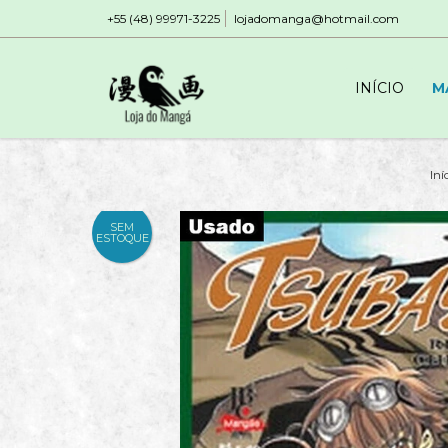
+55 (48) 99971-3225
lojadomanga@hotmail.com
INÍCIO
M
Iní
SEM
ESTOQUE