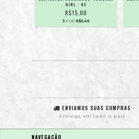
GIRL - 02
6
R$15,00
3
X DE
R$5,46
ENVIAMOS SUAS COMPRAS
Entrega em todo o país
NAVEGAÇÃO