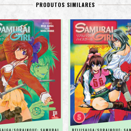
PRODUTOS SIMILARES
ISAIGA/SORAINOUE: SAMURAI
REIJISAIGA/SORAINOUE: SA