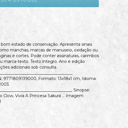
 bom estado de conservação. Apresenta sinais
 como manchas, marcas de manuseio, oxidação ou
ginas e cortes. Pode conter assinaturas, carimbos
ou marca-texto. Texto íntegro. Ano e edição
ções adicionais sob consulta.
_____________________________________
N: 9771809139000, Formato: 13x18x1 cm, Idioma:
2003.
_____________________________________ Sinopse:
Clow, Vivia A Princesa Sakura ... Imagem
1