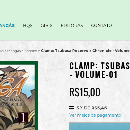
ANGÁS
HQS
GIBIS
EDITORAS
CONTATO
cio
>
Mangás
>
Shonen
>
Clamp: Tsubasa Reservoir Chronicle - Volume
CLAMP: TSUBAS
- VOLUME-01
R$15,00
3
X DE
R$5,46
Ver meios de pagamento