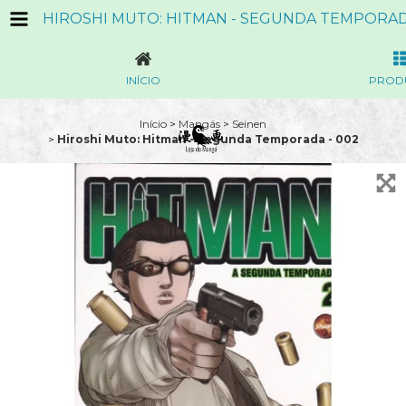
HIROSHI MUTO: HITMAN - SEGUNDA TEMPORAD
INÍCIO
PROD
Início
>
Mangás
>
Seinen
>
Hiroshi Muto: Hitman - Segunda Temporada - 002