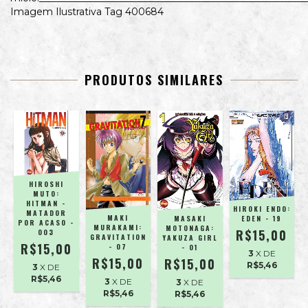
Imagem Ilustrativa Tag 400684
PRODUTOS SIMILARES
HIROSHI
MUTO:
HITMAN -
HIROKI ENDO:
MATADOR
MAKI
MASAKI
EDEN - 19
POR ACASO -
MURAKAMI:
MOTONAGA:
R$15,00
003
GRAVITATION
YAKUZA GIRL
0
R$15,00
- 07
- 01
3
X DE
R$15,00
R$15,00
R$5,46
3
X DE
R$5,46
3
X DE
3
X DE
R$5,46
R$5,46