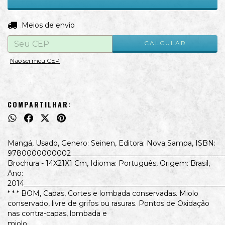
ALTERAR CEP
Entregas para o CEP:
Meios de envio
CALCULAR
Não sei meu CEP
COMPARTILHAR:
Mangá, Usado, Genero: Seinen, Editora: Nova Sampa, ISBN:
9780000000002_____________________________________________
Brochura - 14X21X1 Cm, Idioma: Português, Origem: Brasil,
Ano:
2014_________________________________________________________
* * * BOM, Capas, Cortes e lombada conservadas. Miolo
conservado, livre de grifos ou rasuras. Pontos de Oxidação
nas contra-capas, lombada e
miolo._______________________________________________________