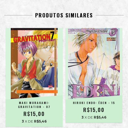
PRODUTOS SIMILARES
MAKI MURAKAMI:
HIROKI ENDO: ÉDEN - 15
GRAVITATION - 07
R$15,00
R$15,00
3
X DE
R$5,46
3
X DE
R$5,46