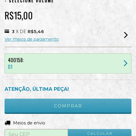
- SELECIONE VOLUME
R$15,00
3
X DE
R$5,46
Ver meios de pagamento
400158:
01
ATENÇÃO, ÚLTIMA PEÇA!
ALTERAR CEP
Entregas para o CEP:
Meios de envio
CALCULAR