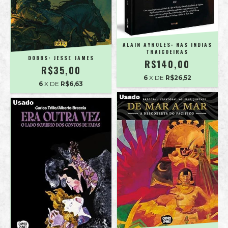
ALAIN AYROLES: NAS INDIAS
TRAICOEIRAS
DOBBS: JESSE JAMES
R$140,00
R$35,00
6
X DE
R$26,52
6
X DE
R$6,63