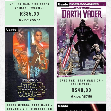
NEIL GAIMAN: BIBLIOTECA
GAIMAN - VOLUME 1
R$35,00
6
X DE
R$6,63
GREG PAK: STAR WARS 07 -
DARTH VADER
R$40,00
6
X DE
R$7,58
CHUCK WENDIG: STAR WARS -
EPISODIO VII - O DESPERTAR