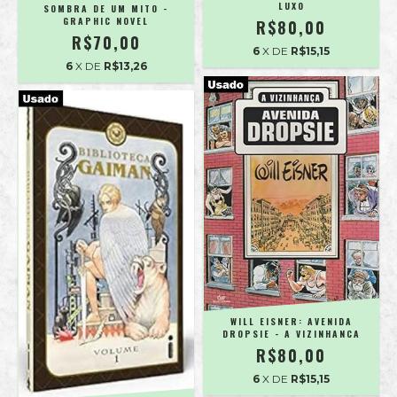
LUXO
SOMBRA DE UM MITO -
GRAPHIC NOVEL
R$80,00
R$70,00
6
X DE
R$15,15
6
X DE
R$13,26
WILL EISNER: AVENIDA
DROPSIE - A VIZINHANCA
R$80,00
6
X DE
R$15,15