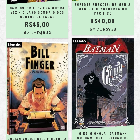
ENRIQUE BRECCIA: DE MAR A
CARLOS TRILLO: ERA OUTRA
MAR - A DESCOBERTA DO
VEZ - O LADO SOMBRIO DOS
PACIFICO
CONTOS DE FADAS
R$40,00
R$45,00
6
X DE
R$7,58
6
X DE
R$8,52
MIKE MIGNOLA: BATMAN-
GOTHAM 1889 - EDICAO DE
JULIAN VOLOJ: BILL FINGER- A