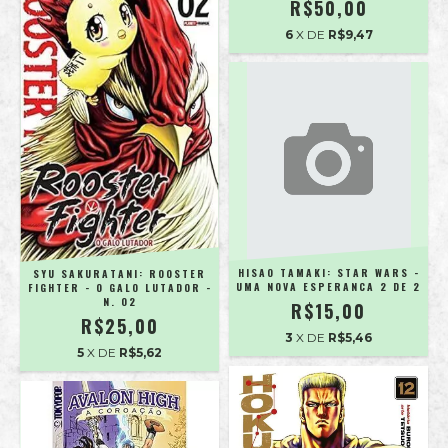
R$50,00
6
X DE
R$9,47
HISAO TAMAKI: STAR WARS -
SYU SAKURATANI: ROOSTER
UMA NOVA ESPERANCA 2 DE 2
FIGHTER - O GALO LUTADOR -
N. 02
R$15,00
R$25,00
3
X DE
R$5,46
5
X DE
R$5,62