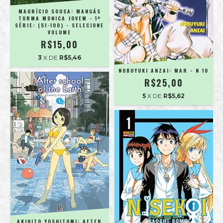
MAURÍCIO SOUSA: MANGÁS
TURMA MONICA JOVEM - 1ª
SÉRIE: (51-100) - SELECIONE
VOLUME
R$15,00
3
X DE
R$5,46
NOBUYUKI ANZAI: MAR - N 10
R$25,00
5
X DE
R$5,62
AKIHITO YOSHITOMI: AFTER