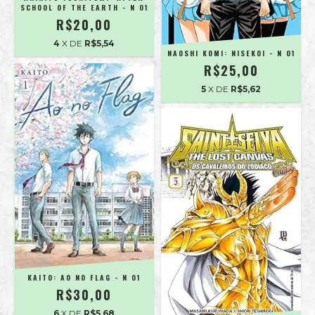
SCHOOL OF THE EARTH - N 01
R$20,00
4
X DE
R$5,54
NAOSHI KOMI: NISEKOI - N 01
R$25,00
5
X DE
R$5,62
KAITO: AO NO FLAG - N 01
R$30,00
6
X DE
R$5,68